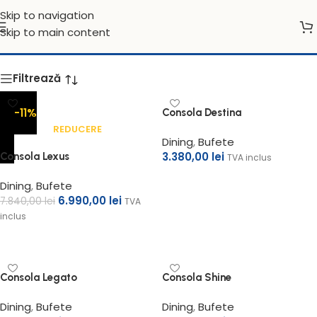
Distribuitor unic
Istikbal
în România
Skip to navigation
Bufete
Skip to main content
Filtrează
-11%
Consola Destina
Dining
,
Bufete
3.380,00
lei
Consola Lexus
TVA inclus
Adaugă în coș
Dining
,
Bufete
6.990,00
lei
7.840,00
lei
TVA
inclus
Adaugă în coș
Consola Legato
Consola Shine
Dining
,
Bufete
Dining
,
Bufete