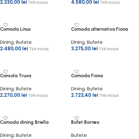
2.330,00
lei
4.580,00
lei
TVA inclus
TVA inclus
Adaugă în coș
Adaugă în coș
Comoda Linus
Comoda alternativa Fiona
Dining
,
Bufete
Dining
,
Bufete
2.480,00
lei
3.275,00
lei
TVA inclus
TVA inclus
Adaugă în coș
Adaugă în coș
Consola Truva
Comoda Fiona
Dining
,
Bufete
Dining
,
Bufete
2.270,00
lei
2.723,40
lei
TVA inclus
TVA inclus
Adaugă în coș
Adaugă în coș
Comoda dining Briella
Bufet Borneo
Dining
,
Bufete
Bufete