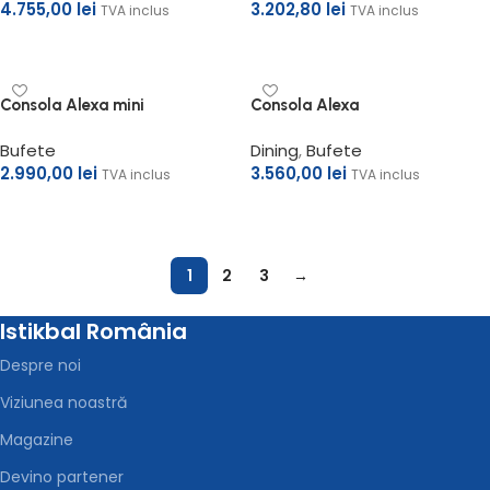
4.755,00
lei
3.202,80
lei
TVA inclus
TVA inclus
Adaugă în coș
Adaugă în coș
Consola Alexa mini
Consola Alexa
Bufete
Dining
,
Bufete
2.990,00
lei
3.560,00
lei
TVA inclus
TVA inclus
Adaugă în coș
Adaugă în coș
1
2
3
→
Istikbal România
Despre noi
Viziunea noastră
Magazine
Devino partener