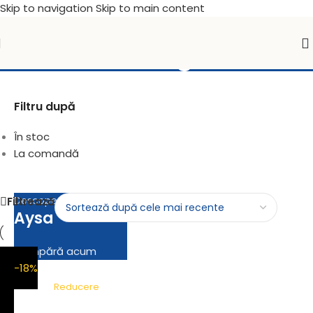
Skip to navigation
Skip to main content
Distribuitor unic
Istikbal
în România
Scaune de grădină
Filtru după
În stoc
La comandă
Descopera noua gamă
Filtrează
Aysa
Cumpără acum
-18%